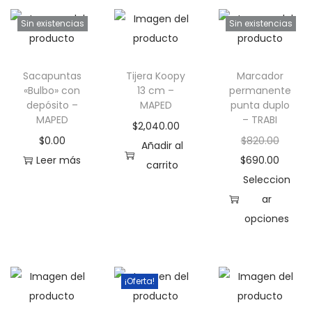
p
n
u
l
Sin existencias
Sin existencias
e
a
d
p
Sacapuntas
Tijera Koopy
Marcador
e
á
«Bulbo» con
13 cm –
permanente
n
g
depósito –
MAPED
punta duplo
e
MAPED
i
– TRABI
$
2,040.00
l
n
E
$
0.00
$
820.00
Añadir al
e
a
l
E
Leer más
$
690.00
carrito
g
d
p
l
Seleccion
i
e
r
p
ar
r
p
e
r
opciones
e
r
E
c
e
n
o
s
i
c
l
d
t
o
i
¡Oferta!
a
u
e
o
o