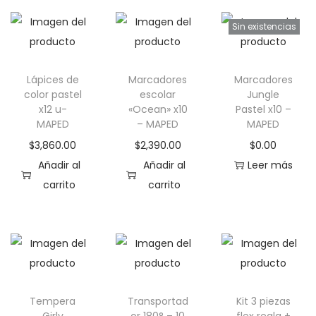
s
e
t
n
Sin existencias
e
e
p
m
Lápices de
Marcadores
Marcadores
r
ú
color pastel
escolar
Jungle
o
l
x12 u-
«Ocean» x10
Pastel x10 –
d
t
MAPED
– MAPED
MAPED
u
i
$
3,860.00
$
2,390.00
$
0.00
c
p
Añadir al
Añadir al
Leer más
t
l
carrito
carrito
o
e
t
s
i
v
e
a
n
r
e
i
Tempera
Transportad
Kit 3 piezas