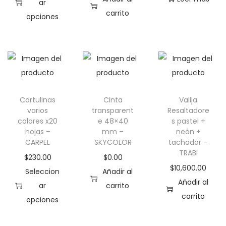
ar
carrito
opciones
E
s
t
e
p
Cartulinas
Cinta
Valija
r
varios
transparent
Resaltadore
o
colores x20
e 48×40
s pastel +
d
hojas –
mm –
neón +
CARPEL
SKYCOLOR
tachador –
u
TRABI
$
230.00
c
$
0.00
$
10,600.00
Seleccion
t
Añadir al
Añadir al
o
ar
carrito
carrito
opciones
t
E
i