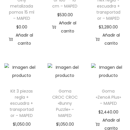
Girly
or 180° – 10
flex regla +
m
a
metalizada
cm – MAPED
escuadra +
ú
n
pomos 15 ml
transportad
$
530.00
l
t
– MAPED
or – MAPED
Añadir al
t
e
$
0.00
$
3,280.00
carrito
i
s
Añadir al
Añadir al
p
.
carrito
carrito
l
L
e
a
s
s
v
o
a
p
r
c
Kit 3 piezas
Goma
Goma
regla +
CROC CROC
«ZenoA Plus»
i
i
escuadra +
«Bunny
– MAPED
a
o
transportad
Puzzle» –
$
2,440.00
n
n
or – MAPED
MAPED
Añadir al
t
e
$
1,050.00
$
1,050.00
carrito