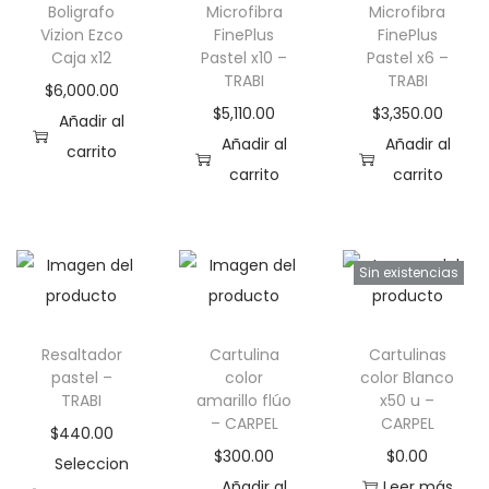
Boligrafo
Microfibra
Microfibra
a
i
Vizion Ezco
FinePlus
FinePlus
c
d
Caja x12
Pastel x10 –
Pastel x6 –
TRABI
TRABI
i
o
$
6,000.00
$
5,110.00
$
3,350.00
ó
Añadir al
Añadir al
Añadir al
n
carrito
carrito
carrito
Sin existencias
Resaltador
Cartulina
Cartulinas
pastel –
color
color Blanco
TRABI
amarillo flúo
x50 u –
– CARPEL
CARPEL
$
440.00
$
300.00
$
0.00
Seleccion
Añadir al
Leer más