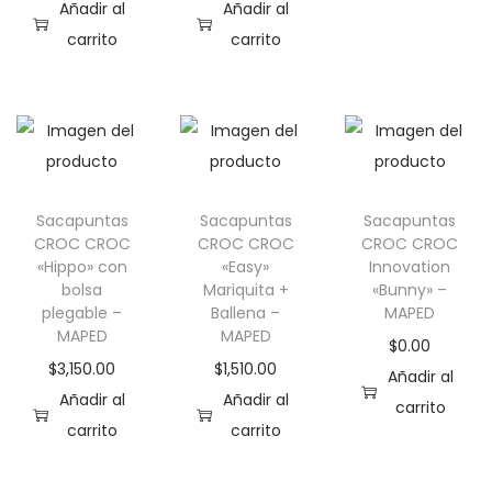
e
s
Añadir al
Añadir al
s
s
carrito
carrito
.
e
L
p
a
u
s
e
o
d
p
e
Sacapuntas
Sacapuntas
Sacapuntas
CROC CROC
CROC CROC
CROC CROC
c
n
«Hippo» con
«Easy»
Innovation
i
e
bolsa
Mariquita +
«Bunny» –
o
l
plegable –
Ballena –
MAPED
MAPED
MAPED
n
e
$
0.00
$
3,150.00
$
1,510.00
e
g
Añadir al
Añadir al
Añadir al
s
i
carrito
carrito
carrito
s
r
e
e