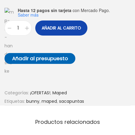
a
i
Hasta 12 pagos sin tarjeta
con Mercado Pago.
Saber más
c
d
i
o
AÑADIR AL CARRITO
S
ó
a
n
c
a
Añadir al presupuesto
p
u
n
t
Categorías:
¡OFERTAS!
,
Maped
a
Etiquetas:
bunny
,
maped
,
sacapuntas
s
C
Productos relacionados
R
O