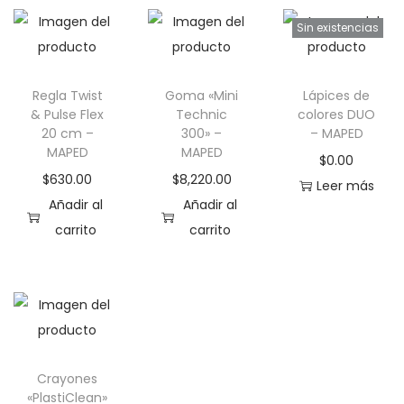
C
Sin existencias
C
R
O
Regla Twist
Goma «Mini
Lápices de
& Pulse Flex
Technic
colores DUO
C
20 cm –
300» –
– MAPED
I
MAPED
MAPED
$
0.00
n
$
630.00
$
8,220.00
Leer más
n
Añadir al
Añadir al
o
carrito
carrito
v
a
t
i
o
n
Crayones
«PlastiClean»
"