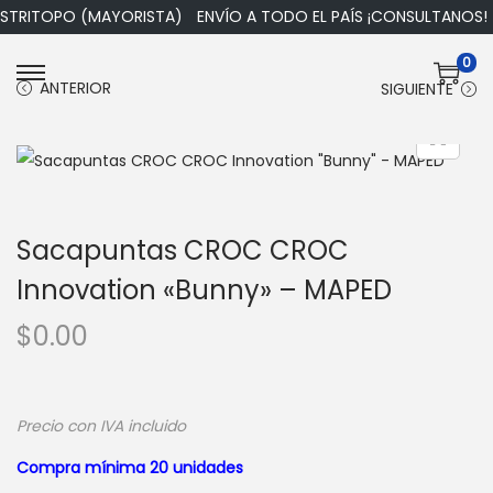
ISTRITOPO (MAYORISTA)
ENVÍO A TODO EL PAÍS ¡CONSULTANOS!
0
S
S
ANTERIOR
SIGUIENTE
a
a
l
l
t
t
a
a
r
r
Sacapuntas CROC CROC
a
a
Innovation «Bunny» – MAPED
l
l
$
0.00
a
c
n
o
a
n
v
t
Precio con IVA incluido
e
e
Compra mínima 20 unidades
g
n