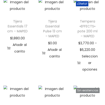
¡Oferta!
Tijera
Tijera
Tempera
Essentials 17
Essential
«EFFECTS»
cm – MAPED
Pulse 13 cm
pote 200 ml
– MAPED
– MAPED
$
1,880.00
$
0.00
$
3,770.00
-
Añadir al
R
Añadir al
$
6,220.00
carrito
a
carrito
Seleccion
n
ar
g
opciones
E
o
s
d
t
e
Sin existencias
e
p
p
r