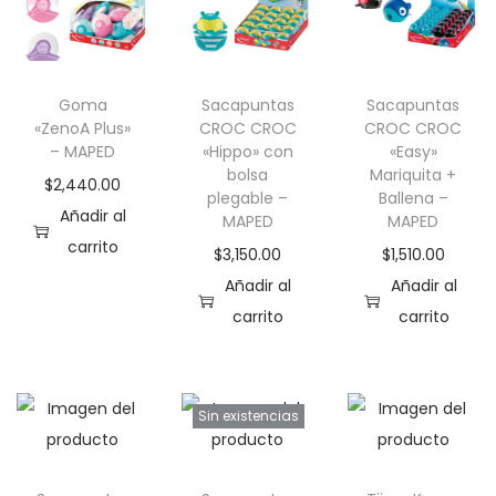
Goma
Sacapuntas
Sacapuntas
«ZenoA Plus»
CROC CROC
CROC CROC
– MAPED
«Hippo» con
«Easy»
bolsa
Mariquita +
$
2,440.00
plegable –
Ballena –
Añadir al
MAPED
MAPED
carrito
$
3,150.00
$
1,510.00
Añadir al
Añadir al
carrito
carrito
Sin existencias