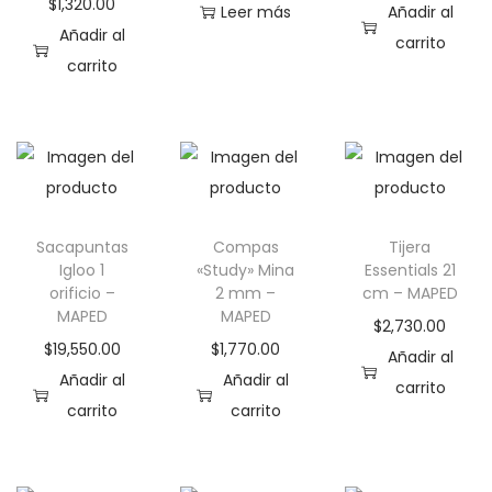
$
1,320.00
Leer más
Añadir al
Añadir al
carrito
carrito
Sacapuntas
Compas
Tijera
Igloo 1
«Study» Mina
Essentials 21
orificio –
2 mm –
cm – MAPED
MAPED
MAPED
$
2,730.00
$
19,550.00
$
1,770.00
Añadir al
Añadir al
Añadir al
carrito
carrito
carrito