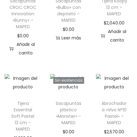
Sacapuntas
Sacapuntas
Tijera Koopy
CROC CROC
«Bulbo» con
13 cm –
Innovation
depósito –
MAPED
«Bunny» –
MAPED
$
2,040.00
MAPED
$
0.00
Añadir al
$
0.00
Leer más
carrito
Añadir al
carrito
Sin existencias
Tijera
Sacapuntas
Abrochador
Essential
plástico
a «Vivo N°10
Soft Pastel
«Monster» –
Pastel» –
13 cm –
MAPED
MAPED
MAPED
$
0.00
$
2,570.00