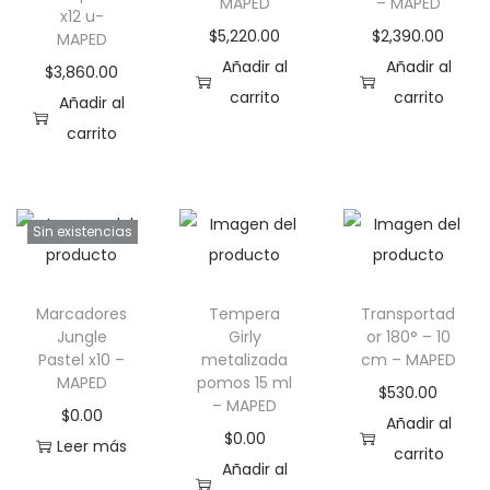
MAPED
– MAPED
x12 u-
a
i
$
5,220.00
$
2,390.00
MAPED
c
d
Añadir al
Añadir al
$
3,860.00
i
o
carrito
carrito
Añadir al
ó
carrito
n
Sin existencias
Marcadores
Tempera
Transportad
Jungle
Girly
or 180° – 10
Pastel x10 –
metalizada
cm – MAPED
MAPED
pomos 15 ml
$
530.00
– MAPED
$
0.00
Añadir al
$
0.00
Leer más
carrito
Añadir al