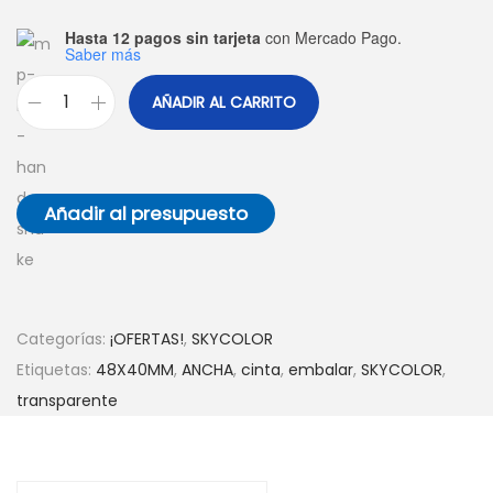
a
i
Hasta 12 pagos sin tarjeta
con Mercado Pago.
Saber más
c
d
i
o
AÑADIR AL CARRITO
C
ó
i
n
n
t
Añadir al presupuesto
a
t
r
a
Categorías:
¡OFERTAS!
,
SKYCOLOR
n
Etiquetas:
48X40MM
,
ANCHA
,
cinta
,
embalar
,
SKYCOLOR
,
s
transparente
p
a
r