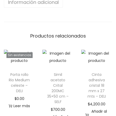
Información adicional
e
n
t
e
4
Productos relacionados
8
x
Sin existencias
4
0
m
Porta rollo
Simil
Cinta
m
Rio Medium
acetato
adhesiva
-
celeste –
Crital
cristal 18
DELI
200MC
mm x 27
S
35×50 cm –
mts – DELI
$
0.00
K
SELF
$
4,200.00
Leer más
Y
$
700.00
Añadir al
C