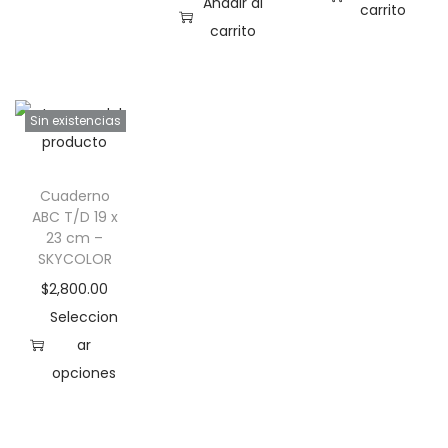
Añadir al
carrito
O
carrito
L
O
R
Sin existencias
c
a
n
Cuaderno
ABC T/D 19 x
t
23 cm –
i
SKYCOLOR
d
$
2,800.00
a
Seleccion
d
ar
opciones
E
s