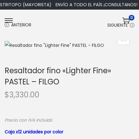
ISTRITOPO (MAYORISTA)
ENVÍO A TODO EL PAÍS ¡CONSULTANOS!
0
S
S
ANTERIOR
SIGUIENTE
a
a
l
l
t
t
a
a
r
r
Resaltador fino «Lighter Fine»
a
a
PASTEL – FILGO
l
l
$
3,330.00
a
c
n
o
a
n
v
t
Precio con IVA incluido
e
e
Caja x12 unidades por color
g
n