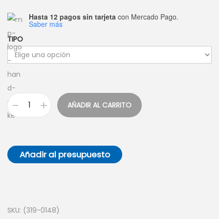
a
i
Hasta 12 pagos sin tarjeta
con Mercado Pago.
Saber más
c
d
i
o
TIPO
ó
n
AÑADIR AL CARRITO
R
e
s
a
Añadir al presupuesto
l
t
a
d
SKU:
(319-0148)