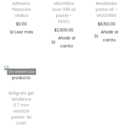
n
Adhesivo
Microfibra
Resaltador
e
Plasticola
Liner 038 x6
pastel x8 –
Vinilico
pastel –
MOOVING
"
FILGO
$
0.00
$
8,150.00
P
$
2,900.00
Leer más
Añadir al
A
Añadir al
carrito
S
carrito
T
E
L
Sin existencias
-
F
I
Bolígrafo gel
L
tendance
G
0.7 mm
retráctil
O
pastel- Ibi
c
Craft