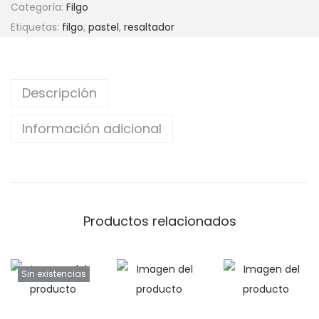
o
Categoría:
Filgo
r
Etiquetas:
filgo
,
pastel
,
resaltador
f
i
n
Descripción
o
"
Información adicional
L
i
g
h
Productos relacionados
t
e
r
Sin existencias
F
i