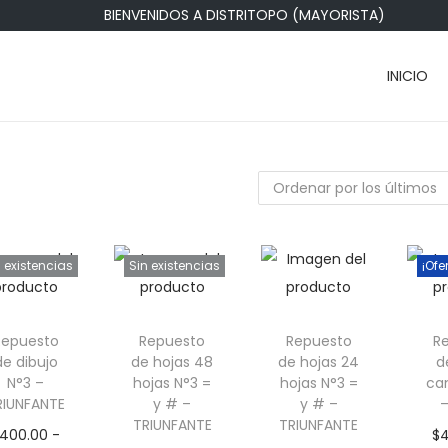
BIENVENIDOS A DISTRITOPO (MAYORISTA)
INICIO
n existencias
Sin existencias
¡Ofe
Repuesto
Repuesto
Repuesto
R
de dibujo
de hojas 48
de hojas 24
d
N°3 –
hojas N°3 =
hojas N°3 =
ca
RIUNFANTE
y # –
y # –
–
TRIUNFANTE
TRIUNFANTE
400.00
-
$
4