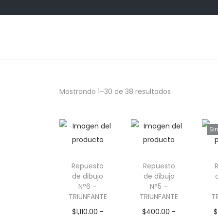
S
S
a
a
l
l
t
t
Mostrando
1
–
30
de 38 resultados
a
a
r
r
a
a
Si
l
l
a
c
n
o
Repuesto
Repuesto
de dibujo
de dibujo
a
n
N°6 –
N°5 –
v
t
TRIUNFANTE
TRIUNFANTE
T
e
e
$
1,110.00
-
$
400.00
-
$