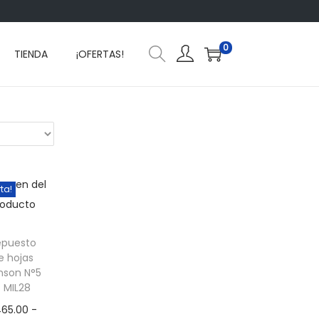
0
TIENDA
¡OFERTAS!
rta!
epuesto
e hojas
nson N°5
 MIL28
65.00
-