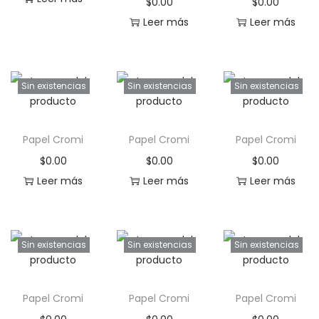
$
0.00
$
0.00
a
i
Leer más
Leer más
c
d
i
o
ó
Sin existencias
Sin existencias
Sin existencias
n
Papel Cromi
Papel Cromi
Papel Cromi
$
0.00
$
0.00
$
0.00
Leer más
Leer más
Leer más
Sin existencias
Sin existencias
Sin existencias
Papel Cromi
Papel Cromi
Papel Cromi