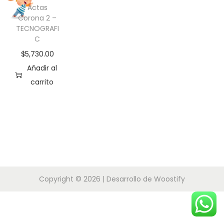
Actas
a
i
Corona 2 –
c
d
TECNOGRAFI
C
i
o
ó
$
5,730.00
n
Añadir al
carrito
Copyright © 2026
| Desarrollo de
Woostify