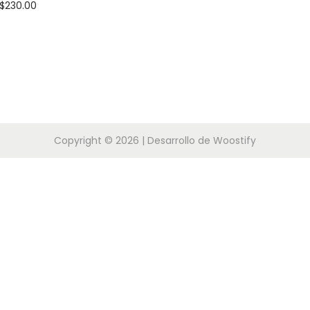
$
230.00
Seleccio
nar
opciones
E
s
t
Copyright © 2026
| Desarrollo de
Woostify
e
p
r
o
d
u
c
t