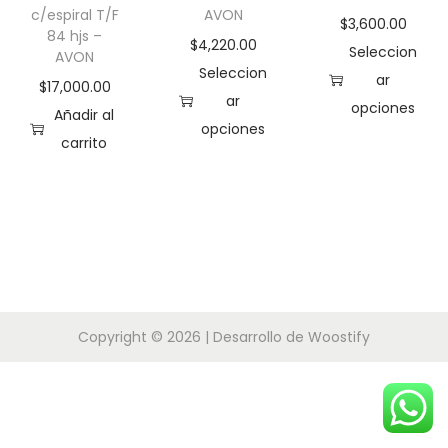
c/espiral T/F
AVON
a
i
$
3,600.00
84 hjs –
$
4,220.00
c
d
Seleccion
AVON
Seleccion
i
o
ar
$
17,000.00
ar
ó
opciones
Añadir al
opciones
n
E
carrito
E
s
s
t
t
e
e
p
p
r
r
o
o
d
Copyright © 2026
| Desarrollo de
Woostify
d
u
u
c
c
t
t
o